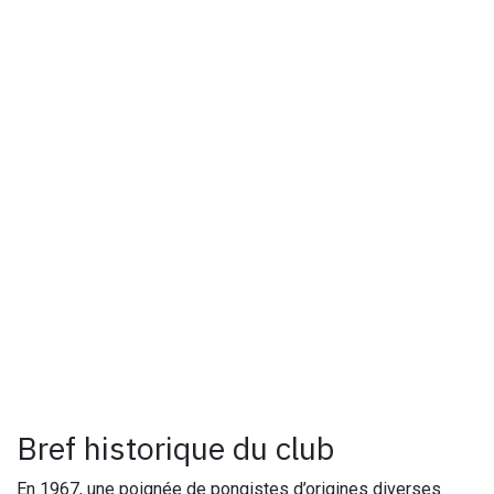
Cotisation
La cotisation s'élève à 75 euros par saison, du 1er juillet au
30 juin
Bref historique du club
En 1967, une poignée de pongistes d’origines diverses